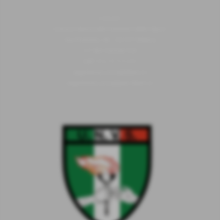
U.N.V.S.
Unione Nazionale Veterani dello Sport
Via Piranesi, 46 - 20137 Milano
C.F 80103230159
Cell
352/0731639
segreteria.unvs@libero.it
segreteria.unvs@pec.libero.it