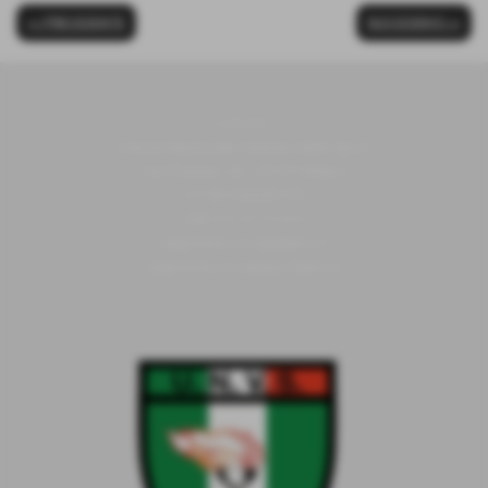
<< PRECEDENTE
SUCCESSIVO >>
U.N.V.S.
Unione Nazionale Veterani dello Sport
Via Piranesi, 46 - 20137 Milano
C.F 80103230159
Cell
352/0731639
segreteria.unvs@libero.it
segreteria.unvs@pec.libero.it