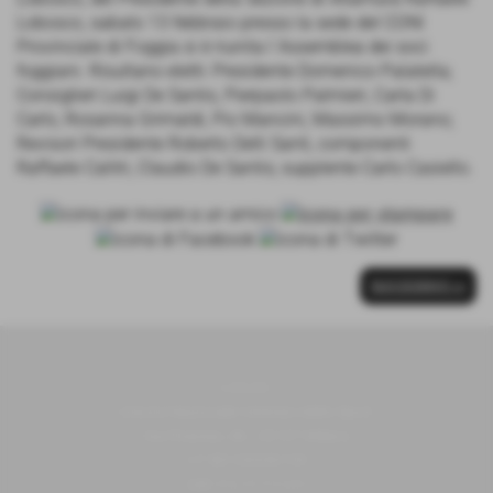
Lobosco, sabato 13 febbraio presso la sede del CONI
Provinciale di Foggia si è riunita l´Assemblea dei soci
foggiani. Risultano eletti: Presidente Domenico Palatella;
Consiglieri Luigi De Santis, Pierpaolo Palmieri, Carla Di
Carlo, Rosanna Grimaldi, Pio Mancini, Massimo Morano;
Revisori Presidente Roberto Delli Santi, componenti
Raffaele Calitri, Claudio De Santis; supplente Carlo Casiello.
SUCCESSIVO >>
U.N.V.S.
Unione Nazionale Veterani dello Sport
Via Piranesi, 46 - 20137 Milano
C.F 80103230159
Cell
352/0731639