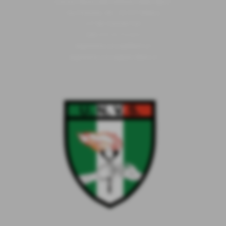
Unione Nazionale Veterani dello Sport
Via Piranesi, 46 - 20137 Milano
C.F 80103230159
Cell
352/0731639
segreteria.unvs@libero.it
segreteria.unvs@pec.libero.it