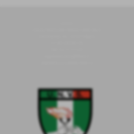
U.N.V.S.
Unione Nazionale Veterani dello Sport
Via Piranesi, 46 - 20137 Milano
C.F 80103230159
Cell
352/0731639
segreteria.unvs@libero.it
segreteria.unvs@pec.libero.it