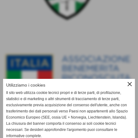
close
Utilizziamo i cookies
Il sito web utilizza cookie tecnici propri e di terze parti, di profilazione,
statistici e di marketing o altri strumenti di tracciamento di terze parti,
esclusivamente previa acquisizione del consenso dell'utente, anche con
trasferimento dei dati personali verso Paesi non appartenenti allo Spazio
Economico Europeo (SEE, ossia UE + Norvegia, Liechtenstein, Islanda).
La chiusura del banner comporta il consenso ai soli cookie tecnici
necessari. Se desideri approfondire l'argomento puoi consultare le
informative complete.