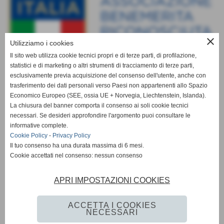
close
Utilizziamo i cookies
Il sito web utilizza cookie tecnici propri e di terze parti, di profilazione,
statistici e di marketing o altri strumenti di tracciamento di terze parti,
esclusivamente previa acquisizione del consenso dell'utente, anche con
trasferimento dei dati personali verso Paesi non appartenenti allo Spazio
Economico Europeo (SEE, ossia UE + Norvegia, Liechtenstein, Islanda).
La chiusura del banner comporta il consenso ai soli cookie tecnici
necessari. Se desideri approfondire l'argomento puoi consultare le
informative complete.
Cookie Policy
-
Privacy Policy
Il tuo consenso ha una durata massima di 6 mesi.
Cookie accettati nel consenso: nessun consenso
APRI IMPOSTAZIONI COOKIES
ACCETTA I COOKIES
NECESSARI