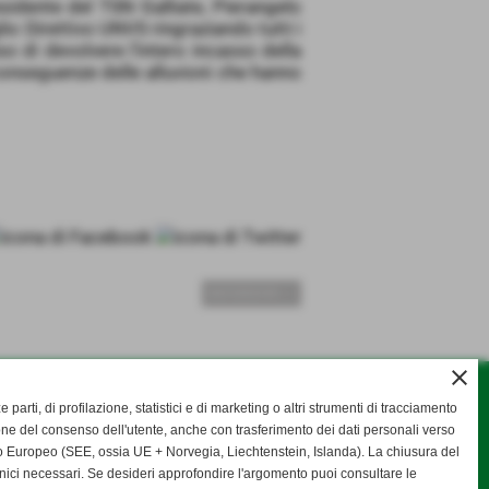
esidente del TSN Galliate, Pierangelo
io Direttivo UNVS ringraziando tutti i
o di devolvere l’intero incasso della
onseguenze delle alluvioni che hanno
SUCCESSIVO >>
close
ze parti, di profilazione, statistici e di marketing o altri strumenti di tracciamento
one del consenso dell'utente, anche con trasferimento dei dati personali verso
 Europeo (SEE, ossia UE + Norvegia, Liechtenstein, Islanda). La chiusura del
nici necessari. Se desideri approfondire l'argomento puoi consultare le