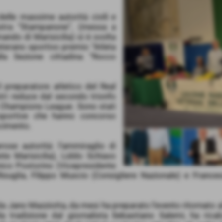
elle massime autorità civili e
lestra “Stampanone”, (messa a
ando di Marisicilia) si è svolta
eterano sportivo premio “Atleta
la Sezione cittadina “Rocco
l preparatore atletico del Real
tri reduce dal secondo trionfo
a Champions League. Sono stati
e sportive che hanno concorso
scimento.
rose autorità: l’ammiraglio di
te Marisicilia), Liddo Schiavo
ico Postorino (Vicepresidente
suglia, Filippo Muscio (Consigliere Nazionale) e Frances
 da Jano Mazziotta, da mesi ha preparato l’evento ritornato a
tradizione dal giornalista Sebastiano Salemi, ha ricalc