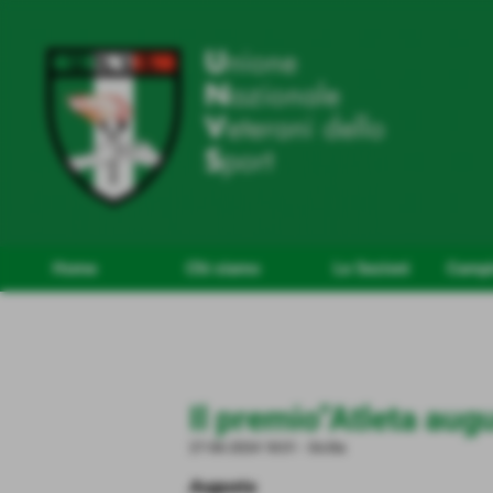
Home
Chi siamo
Le Sezioni
Campio
Il premio”Atleta aug
27-06-2024 18:01
-
Sicilia
Augusta