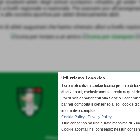
studenti-atleti degli istituti scolastici cittadini, gli under 
a livelli regionale e nazionale. Per passare poi all’assegnaz
 e alle società sportive per atleti diversamente abili.
i di atleti augustani che hanno ottenuto allori a livello nazio
Utilizziamo i cookies
Il sito web utilizza cookie tecnici propri e di ter
di terze parti, esclusivamente previa acquisizi
Paesi non appartenenti allo Spazio Economico
banner comporta il consenso ai soli cookie tec
informative complete.
Cookie Policy
-
Privacy Policy
Il tuo consenso ha una durata massima di 6 me
Cookie accettati nel consenso: nessun conse
Privacy Policy
-
Cookie Policy