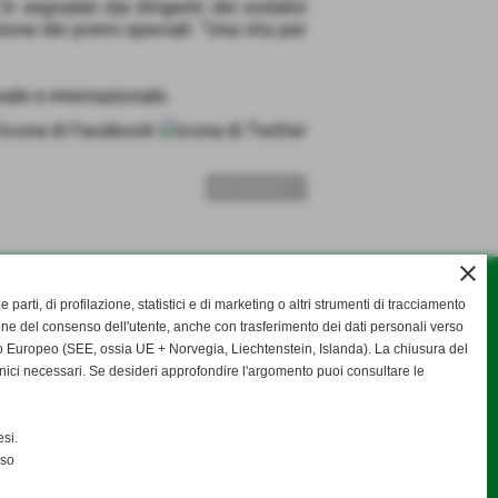
16 segnalati dai dirigenti dei sodalizi
ione dei premi speciali: “Una vita per
nale e internazionale.
SUCCESSIVO >>
close
ze parti, di profilazione, statistici e di marketing o altri strumenti di tracciamento
one del consenso dell'utente, anche con trasferimento dei dati personali verso
 Europeo (SEE, ossia UE + Norvegia, Liechtenstein, Islanda). La chiusura del
nici necessari. Se desideri approfondire l'argomento puoi consultare le
si.
nso