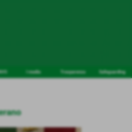
NVS
I media
Trasparenza
Safeguarding
terano