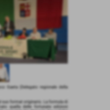
co Gaeta (Delegato regionale della
l suo format originario. La formula di
ato quella delle fortunate edizioni