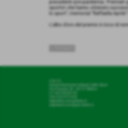
precedenti pre-pandemia. Premiati gli 
sportivi che hanno ottenuto successi 
lo sport”, memorial “Raffaella Aprile”
L’albo d’oro del premio è ricco di nom
<< PRECEDENTE
U.N.V.S.
Unione Nazionale Veterani dello Sport
Via Piranesi, 46 - 20137 Milano
C.F 80103230159
Cell
352/0731639
segreteria.unvs@libero.it
segreteria.unvs@pec.libero.it