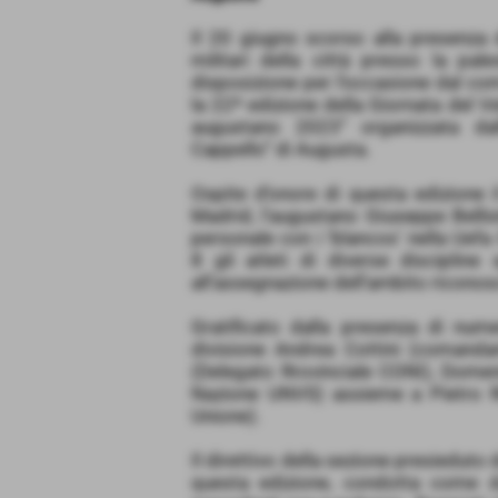
Il 20 giugno scorso alla presenza d
militari della città presso la pa
disposizione per l’occasione dal com
la 22ª edizione della Giornata del V
augustano 2023” organizzata dal
Cappello” di Augusta.
Ospite d’onore di questa edizione i
Madrid, l’augustano Giuseppe Bellis
personale con i ‘blancos’ nella Uef
8 gli atleti di diverse disciplin
all’assegnazione dell’ambito ricono
Gratificato dalla presenza di nume
divisione Andrea Cottini (comandan
(Delegato Rrovinciale CONI), Domen
Nazione UNVS) assieme a Pietro Ri
Unione).
Il direttivo della sezione presieduto
questa edizione, condotta come da 