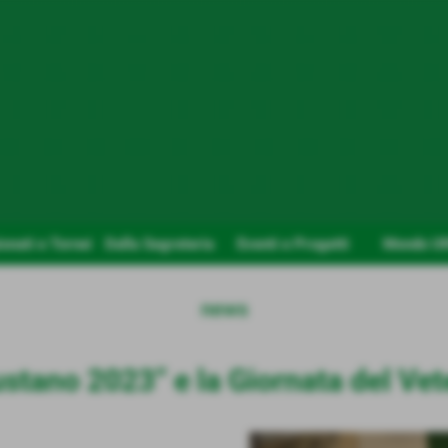
nati e Tornei
Dalla Segreteria
Eventi e Progetti
Mondo U
news
ustano 2023” e la Giornata del Ve