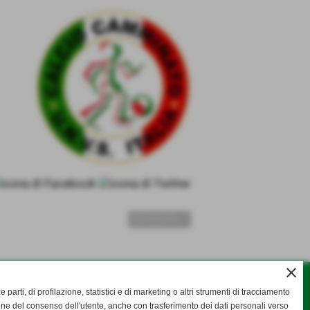
SUCCESSIVO >>
close
ze parti, di profilazione, statistici e di marketing o altri strumenti di tracciamento
one del consenso dell'utente, anche con trasferimento dei dati personali verso