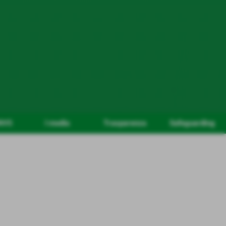
NVS
I media
Trasparenza
Safeguarding