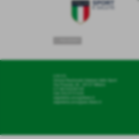
<< PRECEDENTE
U.N.V.S.
Unione Nazionale Veterani dello Sport
Via Piranesi, 46 - 20137 Milano
C.F 80103230159
Cell
352/0731639
segreteria.unvs@libero.it
segreteria.unvs@pec.libero.it