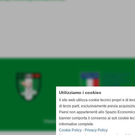
Utilizziamo i cookies
Il sito web utilizza cookie tecnici propri e di ter
di terze parti, esclusivamente previa acquisizi
Paesi non appartenenti allo Spazio Economico
banner comporta il consenso ai soli cookie tec
Privacy Policy
-
Cookie Policy
informative complete.
Cookie Policy
-
Privacy Policy