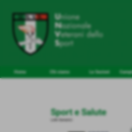
Home
Chi siamo
Le Sezioni
Campio
Sport e Salute
Link Generici