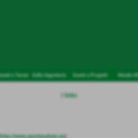
nati e Tornei
Dalla Segreteria
Eventi e Progetti
Mondo U
I links
(
http://www.sportesalute.eu
)