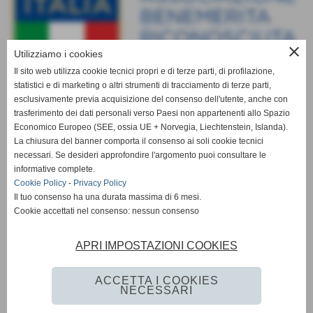
close
Utilizziamo i cookies
Il sito web utilizza cookie tecnici propri e di terze parti, di profilazione,
statistici e di marketing o altri strumenti di tracciamento di terze parti,
esclusivamente previa acquisizione del consenso dell'utente, anche con
trasferimento dei dati personali verso Paesi non appartenenti allo Spazio
Economico Europeo (SEE, ossia UE + Norvegia, Liechtenstein, Islanda).
La chiusura del banner comporta il consenso ai soli cookie tecnici
necessari. Se desideri approfondire l'argomento puoi consultare le
informative complete.
Cookie Policy
-
Privacy Policy
Il tuo consenso ha una durata massima di 6 mesi.
Cookie accettati nel consenso: nessun consenso
APRI IMPOSTAZIONI COOKIES
ACCETTA I COOKIES
NECESSARI
Privacy Policy
-
Cookie Policy