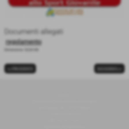
Documenti allegati
regolamento
Dimensione: 50,00 KB
<< PRECEDENTE
SUCCESSIVO >>
U.N.V.S.
Unione Nazionale Veterani dello Sport
Via Piranesi, 46 - 20137 Milano
C.F 80103230159
Cell
352/0731639
segreteria.unvs@libero.it