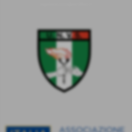
segreteria.unvs@pec.libero.it