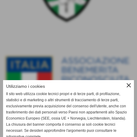
close
Utilizziamo i cookies
Il sito web utilizza cookie tecnici propri e di terze parti, di profilazione,
statistici e di marketing o altri strumenti di tracciamento di terze parti,
esclusivamente previa acquisizione del consenso dell'utente, anche con
trasferimento dei dati personali verso Paesi non appartenenti allo Spazio
Economico Europeo (SEE, ossia UE + Norvegia, Liechtenstein, Islanda).
La chiusura del banner comporta il consenso ai soli cookie tecnici
necessari. Se desideri approfondire l'argomento puoi consultare le
informative complete.